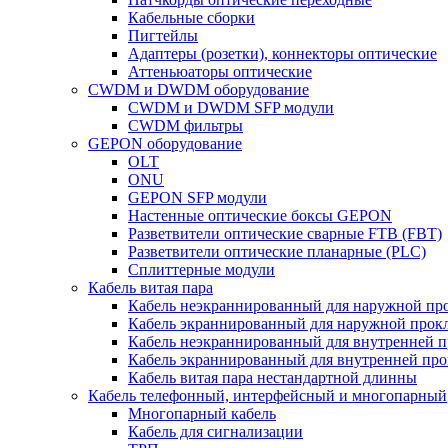
Кабельные сборки
Пигтейлы
Адаптеры (розетки), коннекторы оптические
Аттеньюаторы оптические
CWDM и DWDM оборудование
CWDM и DWDM SFP модули
CWDM фильтры
GEPON оборудование
OLT
ONU
GEPON SFP модули
Настенные оптические боксы GEPON
Разветвители оптические сварные FTB (FBT)
Разветвители оптические планарные (PLC)
Сплиттерные модули
Кабель витая пара
Кабель неэкраннированный для наружной пр
Кабель экраннированный для наружной прок
Кабель неэкраннированный для внутренней 
Кабель экраннированный для внутренней пр
Кабель витая пара нестандартной длинны
Кабель телефонный, интерфейсный и многопарный
Многопарный кабель
Кабель для сигнализации