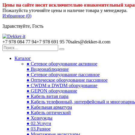
Цены на сайте носят исключительно ознакомительный хара
Пожалуйста уточняйте цены и наличие товара у менеджера.
Избранное (
0
)
Здравствуйте, Гость
+7 978 084 77 94
+7 978 691 95 70
sales@dekker-it.com
Каталог
● Сетевое оборудование активное
● Видеонаблюдение
● Сетевое оборудование пассивное
● Оптическое оборудование пассивное
● CWDM и DWDM оборудование
● GEPON оборудование
● Кабель витая пара
● Кабель телефонный, интерфейсный и многопарн
● Кабельная арматура
● Кабель оптический
● Хознужды
● 02.Услуги
● 03.Разное
● Монтажные аксессуары