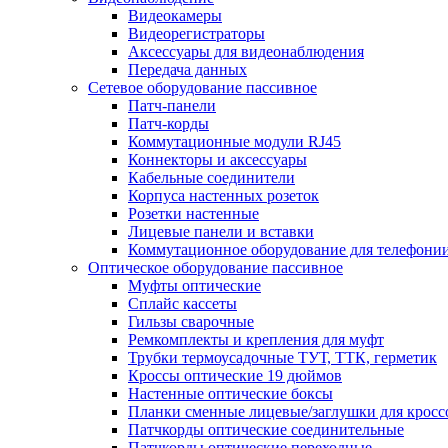
Видеокамеры
Видеорегистраторы
Аксессуары для видеонаблюдения
Передача данных
Сетевое оборудование пассивное
Патч-панели
Патч-корды
Коммутационные модули RJ45
Коннекторы и аксессуары
Кабельные соединители
Корпуса настенных розеток
Розетки настенные
Лицевые панели и вставки
Коммутационное оборудование для телефони
Оптическое оборудование пассивное
Муфты оптические
Сплайс кассеты
Гильзы сварочные
Ремкомплекты и крепления для муфт
Трубки термоусадочные ТУТ, ТТК, герметик
Кроссы оптические 19 дюймов
Настенные оптические боксы
Планки сменные лицевые/заглушки для кросс
Патчкорды оптические соединительные
Патчкорды оптические переходные