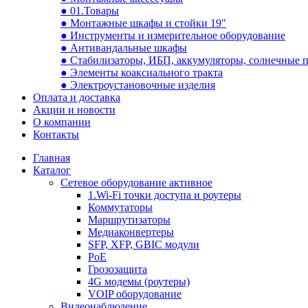
● 01.Товары
● Монтажные шкафы и стойки 19"
● Инструменты и измерительное оборудование
● Антивандальные шкафы
● Стабилизаторы, ИБП, аккумуляторы, солнечные 
● Элементы коаксиального тракта
● Электроустановочные изделия
Оплата и доставка
Акции и новости
О компании
Контакты
Главная
Каталог
Сетевое оборудование активное
1.Wi-Fi точки доступа и роутеры
Коммутаторы
Маршрутизаторы
Медиаконвертеры
SFP, XFP, GBIC модули
PoE
Грозозащита
4G модемы (роутеры)
VOIP оборудование
Видеонаблюдение