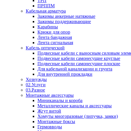
ТРП
ПРППМ
Кабельная арматура
Зажимы анкерные натяжные
Зажимы поддерживающие
Карабины
Крюки для опор
Лента бандажная
Лента сигнальная
Кабель оптический
Подвесные кабели с выносным силовым элем
Подвесные кабели самонесущие круглые
Подвесные кабели самонесущие плоские
Для кабельной канализации и грунта
Для внутренней прокладки
Хознужды
02.Услуги
03.Разное
Монтажные аксессуары
Миниканалы и короба
Металлические каналы и аксессуары
Жгут витой
Хомуты многоразовые (липучка, замки)
Монтажные боксы
Гермовводы