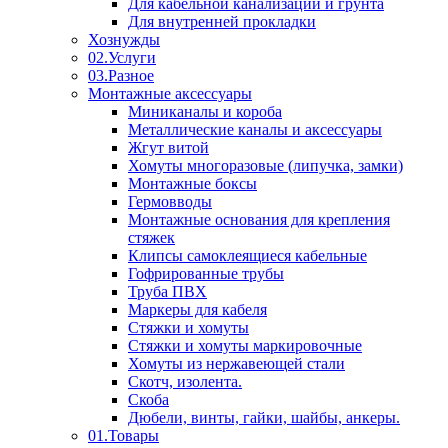
Для кабельной канализации и грунта
Для внутренней прокладки
Хознужды
02.Услуги
03.Разное
Монтажные аксессуары
Миниканалы и короба
Металлические каналы и аксессуары
Жгут витой
Хомуты многоразовые (липучка, замки)
Монтажные боксы
Гермовводы
Монтажные основания для крепления
стяжек
Клипсы самоклеящиеся кабельные
Гофрированные трубы
Труба ПВХ
Маркеры для кабеля
Стяжки и хомуты
Стяжки и хомуты маркировочные
Хомуты из нержавеющей стали
Скотч, изолента.
Скоба
Дюбели, винты, гайки, шайбы, анкеры.
01.Товары