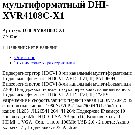
мультиформатный DHI-
XVR4108C-X1
Артикул:
DHI-XVR4108C-X1
7 390 ₽
В Наличии:
нет в наличии
Описание
Технические характеристики
Видеорегистратор HDCVI 8-ми канальный мультиформатный;
Поддержка форматов HDCVI, AHD, TVI, IP, PAL960H;
Видеорегистратор HDCVI 8-ми канальный мультиформатный
720P; Поддержкка передачи звука через коаксиальный кабель;
Поддержка форматов HDCVI, AHD, TVI, IP, CVBS;
Разрешение и скорость записи: первый канал 1080N/720P 25 к/
с, остальные каналы 1080N/720Р -15к/с/960H/D1-25к/с на
канал; H.265+/H.265/H.264+/H.264; Поддержка IP камер: 10
каналов до 6Мп; HDD: 1 SATA3 до 6Тб; Видеовыходы: 1
HDMI, 1 VGA; Сеть: 1 порт 100Mb; USB 2.0 - 2 порта; Аудио
вх. вых 1/1; Поддержка: iOS, Android