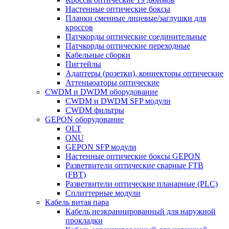
Настенные оптические боксы
Планки сменные лицевые/заглушки для
кроссов
Патчкорды оптические соединительные
Патчкорды оптические переходные
Кабельные сборки
Пигтейлы
Адаптеры (розетки), коннекторы оптические
Аттеньюаторы оптические
CWDM и DWDM оборудование
CWDM и DWDM SFP модули
CWDM фильтры
GEPON оборудование
OLT
ONU
GEPON SFP модули
Настенные оптические боксы GEPON
Разветвители оптические сварные FTB
(FBT)
Разветвители оптические планарные (PLC)
Сплиттерные модули
Кабель витая пара
Кабель неэкраннированный для наружной
прокладки