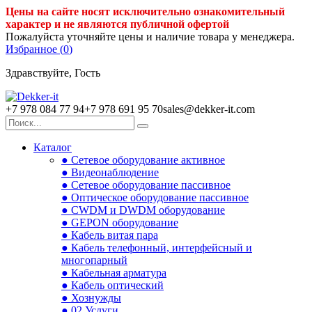
Цены на сайте носят исключительно ознакомительный
характер и не являются публичной офертой
Пожалуйста уточняйте цены и наличие товара у менеджера.
Избранное (
0
)
Здравствуйте, Гость
+7 978 084 77 94
+7 978 691 95 70
sales@dekker-it.com
Каталог
● Сетевое оборудование активное
● Видеонаблюдение
● Сетевое оборудование пассивное
● Оптическое оборудование пассивное
● CWDM и DWDM оборудование
● GEPON оборудование
● Кабель витая пара
● Кабель телефонный, интерфейсный и
многопарный
● Кабельная арматура
● Кабель оптический
● Хознужды
● 02.Услуги