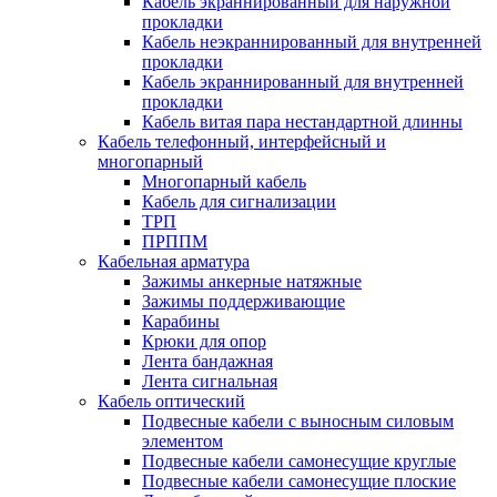
Кабель экраннированный для наружной
прокладки
Кабель неэкраннированный для внутренней
прокладки
Кабель экраннированный для внутренней
прокладки
Кабель витая пара нестандартной длинны
Кабель телефонный, интерфейсный и
многопарный
Многопарный кабель
Кабель для сигнализации
ТРП
ПРППМ
Кабельная арматура
Зажимы анкерные натяжные
Зажимы поддерживающие
Карабины
Крюки для опор
Лента бандажная
Лента сигнальная
Кабель оптический
Подвесные кабели с выносным силовым
элементом
Подвесные кабели самонесущие круглые
Подвесные кабели самонесущие плоские