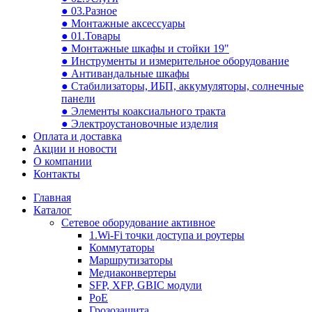
● 03.Разное
● Монтажные аксессуары
● 01.Товары
● Монтажные шкафы и стойки 19"
● Инструменты и измерительное оборудование
● Антивандальные шкафы
● Стабилизаторы, ИБП, аккумуляторы, солнечные
панели
● Элементы коаксиального тракта
● Электроустановочные изделия
Оплата и доставка
Акции и новости
О компании
Контакты
Главная
Каталог
Сетевое оборудование активное
1.Wi-Fi точки доступа и роутеры
Коммутаторы
Маршрутизаторы
Медиаконвертеры
SFP, XFP, GBIC модули
PoE
Грозозащита