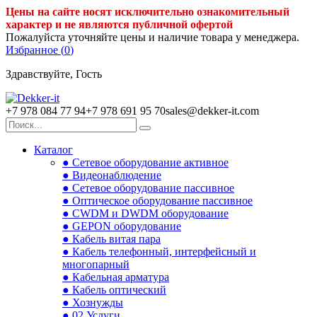
Цены на сайте носят исключительно ознакомительный
характер и не являются публичной офертой
Пожалуйста уточняйте цены и наличие товара у менеджера.
Избранное (
0
)
Здравствуйте, Гость
+7 978 084 77 94
+7 978 691 95 70
sales@dekker-it.com
Каталог
● Сетевое оборудование активное
● Видеонаблюдение
● Сетевое оборудование пассивное
● Оптическое оборудование пассивное
● CWDM и DWDM оборудование
● GEPON оборудование
● Кабель витая пара
● Кабель телефонный, интерфейсный и
многопарный
● Кабельная арматура
● Кабель оптический
● Хознужды
● 02.Услуги