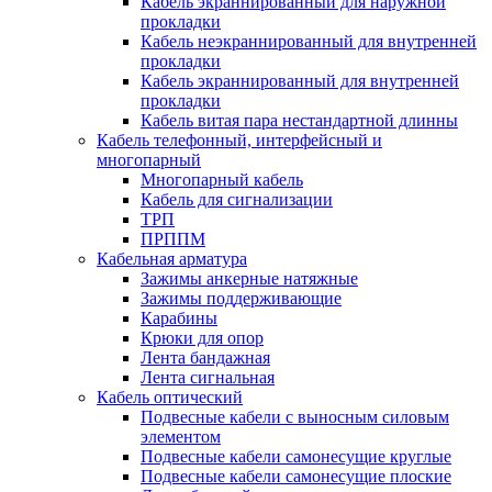
Кабель экраннированный для наружной
прокладки
Кабель неэкраннированный для внутренней
прокладки
Кабель экраннированный для внутренней
прокладки
Кабель витая пара нестандартной длинны
Кабель телефонный, интерфейсный и
многопарный
Многопарный кабель
Кабель для сигнализации
ТРП
ПРППМ
Кабельная арматура
Зажимы анкерные натяжные
Зажимы поддерживающие
Карабины
Крюки для опор
Лента бандажная
Лента сигнальная
Кабель оптический
Подвесные кабели с выносным силовым
элементом
Подвесные кабели самонесущие круглые
Подвесные кабели самонесущие плоские