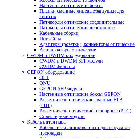
Настенные оптические боксы
Планки сменные лицевые/заглушки для
кроссов
Патчкорды оптические соединительные
Патчкорды оптические переходные
Кабельные сборки
Пигтейлы
Адаптеры (розетки), коннекторы оптические
Аттеньюаторы оптические
CWDM и DWDM оборудование
CWDM и DWDM SFP модули
CWDM фильтры
GEPON оборудование
OLT
ONU
GEPON SFP модули
Настенные оптические боксы GEPON
Разветвители оптические сварные FTB
(FBT)
Разветвители оптические планарные (PLC)
Сплиттерные модули
Кабель витая пара
Кабель неэкраннированный для наружной
прокладки