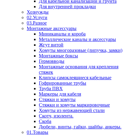
Для кабельной канализации и грунта
Для внутренней прокладки
Хознужды
02.Услуги
03.Разное
Монтажные аксессуары
Миниканалы и короба
Металлические каналы и аксессуары
Жгут витой
Хомуты многоразовые (липучка, замки)
Монтажные боксы
Гермовводы
Монтажные основания для крепления
стяжек
Клипсы самоклеящиеся кабельные
Гофрированные трубы
Труба ПВХ
Маркеры для кабеля
Стяжки и хомуты
Стяжки и хомуты маркировочные
Хомуты из нержавеющей стали
Скотч, изолента.
Скоба
Дюбели, винты, гайки, шайбы, анкеры.
01.Товары