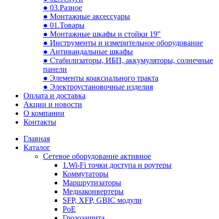
● 03.Разное
● Монтажные аксессуары
● 01.Товары
● Монтажные шкафы и стойки 19"
● Инструменты и измерительное оборудование
● Антивандальные шкафы
● Стабилизаторы, ИБП, аккумуляторы, солнечные
панели
● Элементы коаксиального тракта
● Электроустановочные изделия
Оплата и доставка
Акции и новости
О компании
Контакты
Главная
Каталог
Сетевое оборудование активное
1.Wi-Fi точки доступа и роутеры
Коммутаторы
Маршрутизаторы
Медиаконвертеры
SFP, XFP, GBIC модули
PoE
Грозозащита