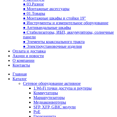
● 03.Разное
● Монтажные аксессуары
● 01.Товары
● Монтажные шкафы и стойки 19"
● Инструменты и измерительное оборудование
● Антивандальные шкафы
● Стабилизаторы, ИБП, аккумуляторы, солнечные
панели
● Элементы коаксиального тракта
● Электроустановочные изделия
Оплата и доставка
Акции и новости
О компании
Контакты
Главная
Каталог
Сетевое оборудование активное
1.Wi-Fi точки доступа и роутеры
Коммутаторы
Маршрутизаторы
Медиаконвертеры
SFP, XFP, GBIC модули
PoE
Грозозащита