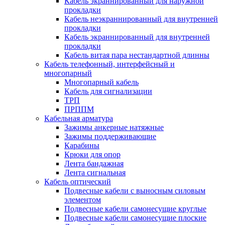
Кабель экраннированный для наружной
прокладки
Кабель неэкраннированный для внутренней
прокладки
Кабель экраннированный для внутренней
прокладки
Кабель витая пара нестандартной длинны
Кабель телефонный, интерфейсный и
многопарный
Многопарный кабель
Кабель для сигнализации
ТРП
ПРППМ
Кабельная арматура
Зажимы анкерные натяжные
Зажимы поддерживающие
Карабины
Крюки для опор
Лента бандажная
Лента сигнальная
Кабель оптический
Подвесные кабели с выносным силовым
элементом
Подвесные кабели самонесущие круглые
Подвесные кабели самонесущие плоские