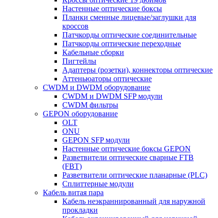
Настенные оптические боксы
Планки сменные лицевые/заглушки для
кроссов
Патчкорды оптические соединительные
Патчкорды оптические переходные
Кабельные сборки
Пигтейлы
Адаптеры (розетки), коннекторы оптические
Аттеньюаторы оптические
CWDM и DWDM оборудование
CWDM и DWDM SFP модули
CWDM фильтры
GEPON оборудование
OLT
ONU
GEPON SFP модули
Настенные оптические боксы GEPON
Разветвители оптические сварные FTB
(FBT)
Разветвители оптические планарные (PLC)
Сплиттерные модули
Кабель витая пара
Кабель неэкраннированный для наружной
прокладки