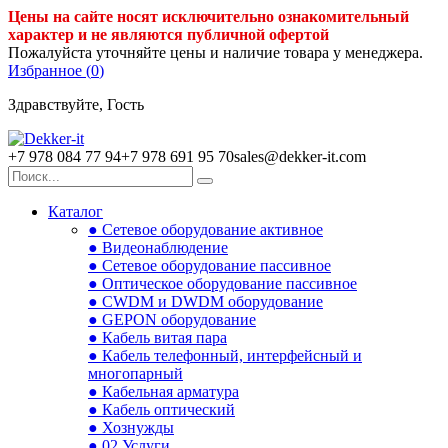
Цены на сайте носят исключительно ознакомительный
характер и не являются публичной офертой
Пожалуйста уточняйте цены и наличие товара у менеджера.
Избранное (
0
)
Здравствуйте, Гость
+7 978 084 77 94
+7 978 691 95 70
sales@dekker-it.com
Каталог
● Сетевое оборудование активное
● Видеонаблюдение
● Сетевое оборудование пассивное
● Оптическое оборудование пассивное
● CWDM и DWDM оборудование
● GEPON оборудование
● Кабель витая пара
● Кабель телефонный, интерфейсный и
многопарный
● Кабельная арматура
● Кабель оптический
● Хознужды
● 02.Услуги