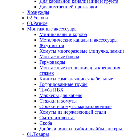
Для кабельной канализации и грунта
Для внутренней прокладки
Хознужды
02.Услуги
03.Разное
Монтажные аксессуары
Миниканалы и короба
Металлические каналы и аксессуары
Жгут витой
Хомуты многоразовые (липучка, замки)
Монтажные боксы
Гермовводы
Монтажные основания для крепления
стяжек
Клипсы самоклеящиеся кабельные
Гофрированные трубы
Труба ПВХ
Маркеры для кабеля
Стяжки и хомуты
Стяжки и хомуты маркировочные
Хомуты из нержавеющей стали
Скотч, изолента.
Скоба
Дюбели, винты, гайки, шайбы, анкеры.
01.Товары