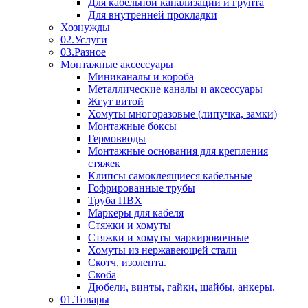
Для кабельной канализации и грунта
Для внутренней прокладки
Хознужды
02.Услуги
03.Разное
Монтажные аксессуары
Миниканалы и короба
Металлические каналы и аксессуары
Жгут витой
Хомуты многоразовые (липучка, замки)
Монтажные боксы
Гермовводы
Монтажные основания для крепления
стяжек
Клипсы самоклеящиеся кабельные
Гофрированные трубы
Труба ПВХ
Маркеры для кабеля
Стяжки и хомуты
Стяжки и хомуты маркировочные
Хомуты из нержавеющей стали
Скотч, изолента.
Скоба
Дюбели, винты, гайки, шайбы, анкеры.
01.Товары