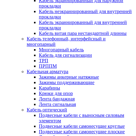
Кабель экраннированный для наружной
прокладки
Кабель неэкраннированный для внутренней
прокладки
Кабель экраннированный для внутренней
прокладки
Кабель витая пара нестандартной длинны
Кабель телефонный, интерфейсный и
многопарный
Многопарный кабель
Кабель для сигнализации
ТРП
ПРППМ
Кабельная арматура
Зажимы анкерные натяжные
Зажимы поддерживающие
Карабины
Крюки для опор
Лента бандажная
Лента сигнальная
Кабель оптический
Подвесные кабели с выносным силовым
элементом
Подвесные кабели самонесущие круглые
Подвесные кабели самонесущие плоские