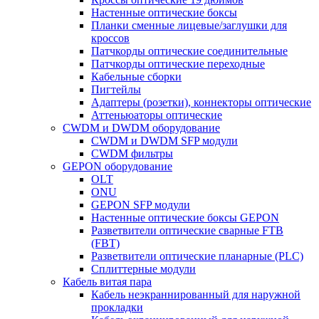
Настенные оптические боксы
Планки сменные лицевые/заглушки для
кроссов
Патчкорды оптические соединительные
Патчкорды оптические переходные
Кабельные сборки
Пигтейлы
Адаптеры (розетки), коннекторы оптические
Аттеньюаторы оптические
CWDM и DWDM оборудование
CWDM и DWDM SFP модули
CWDM фильтры
GEPON оборудование
OLT
ONU
GEPON SFP модули
Настенные оптические боксы GEPON
Разветвители оптические сварные FTB
(FBT)
Разветвители оптические планарные (PLC)
Сплиттерные модули
Кабель витая пара
Кабель неэкраннированный для наружной
прокладки