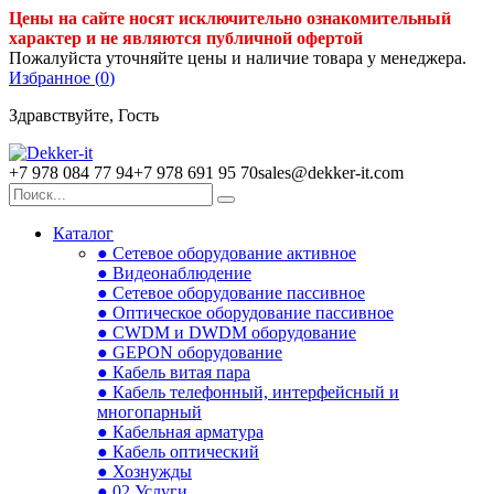
Цены на сайте носят исключительно ознакомительный
характер и не являются публичной офертой
Пожалуйста уточняйте цены и наличие товара у менеджера.
Избранное (
0
)
Здравствуйте, Гость
+7 978 084 77 94
+7 978 691 95 70
sales@dekker-it.com
Каталог
● Сетевое оборудование активное
● Видеонаблюдение
● Сетевое оборудование пассивное
● Оптическое оборудование пассивное
● CWDM и DWDM оборудование
● GEPON оборудование
● Кабель витая пара
● Кабель телефонный, интерфейсный и
многопарный
● Кабельная арматура
● Кабель оптический
● Хознужды
● 02.Услуги