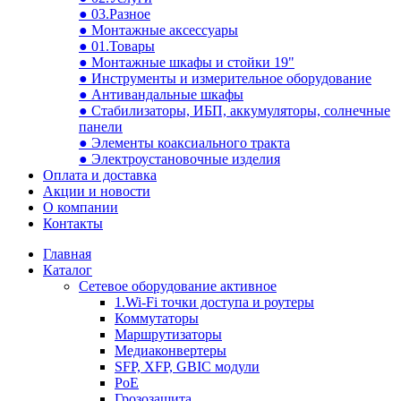
● 03.Разное
● Монтажные аксессуары
● 01.Товары
● Монтажные шкафы и стойки 19"
● Инструменты и измерительное оборудование
● Антивандальные шкафы
● Стабилизаторы, ИБП, аккумуляторы, солнечные
панели
● Элементы коаксиального тракта
● Электроустановочные изделия
Оплата и доставка
Акции и новости
О компании
Контакты
Главная
Каталог
Сетевое оборудование активное
1.Wi-Fi точки доступа и роутеры
Коммутаторы
Маршрутизаторы
Медиаконвертеры
SFP, XFP, GBIC модули
PoE
Грозозащита