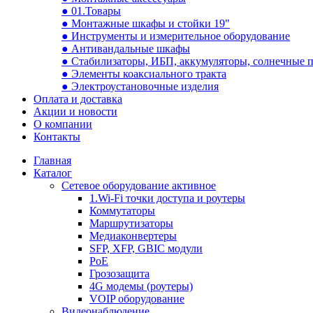
● 01.Товары
● Монтажные шкафы и стойки 19"
● Инструменты и измерительное оборудование
● Антивандальные шкафы
● Стабилизаторы, ИБП, аккумуляторы, солнечные 
● Элементы коаксиального тракта
● Электроустановочные изделия
Оплата и доставка
Акции и новости
О компании
Контакты
Главная
Каталог
Сетевое оборудование активное
1.Wi-Fi точки доступа и роутеры
Коммутаторы
Маршрутизаторы
Медиаконвертеры
SFP, XFP, GBIC модули
PoE
Грозозащита
4G модемы (роутеры)
VOIP оборудование
Видеонаблюдение