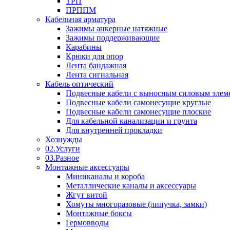
ТРП
ПРППМ
Кабельная арматура
Зажимы анкерные натяжные
Зажимы поддерживающие
Карабины
Крюки для опор
Лента бандажная
Лента сигнальная
Кабель оптический
Подвесные кабели с выносным силовым элем
Подвесные кабели самонесущие круглые
Подвесные кабели самонесущие плоские
Для кабельной канализации и грунта
Для внутренней прокладки
Хознужды
02.Услуги
03.Разное
Монтажные аксессуары
Миниканалы и короба
Металлические каналы и аксессуары
Жгут витой
Хомуты многоразовые (липучка, замки)
Монтажные боксы
Гермовводы