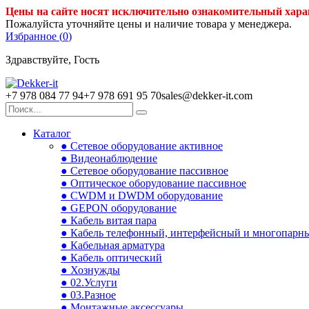
Цены на сайте носят исключительно ознакомительный хара
Пожалуйста уточняйте цены и наличие товара у менеджера.
Избранное (
0
)
Здравствуйте, Гость
+7 978 084 77 94
+7 978 691 95 70
sales@dekker-it.com
Каталог
● Сетевое оборудование активное
● Видеонаблюдение
● Сетевое оборудование пассивное
● Оптическое оборудование пассивное
● CWDM и DWDM оборудование
● GEPON оборудование
● Кабель витая пара
● Кабель телефонный, интерфейсный и многопарн
● Кабельная арматура
● Кабель оптический
● Хознужды
● 02.Услуги
● 03.Разное
● Монтажные аксессуары