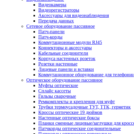
Видеокамеры
Видеорегистраторы
Аксессуары для видеонаблюдения
Передача данных
Сетевое оборудование пассивное
Патч-панели
Патч-корды
Коммутационные модули RJ45
Коннекторы и аксессуары
Кабельные соединители
Корпуса настенных розеток
Розетки настенные
Лицевые панели и вставки
Коммутационное оборудование для телефони
Оптическое оборудование пассивное
Муфты оптические
Сплайс кассеты
Гильзы сварочные
Ремкомплекты и крепления для муфт
Трубки термоусадочные ТУТ, ТТК, герметик
Кроссы оптические 19 дюймов
Настенные оптические боксы
Планки сменные лицевые/заглушки для кросс
Патчкорды оптические соединительные
Патчкорды оптические переходные