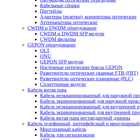
Кабельные сборки
Пигтейлы
Адаптеры (розетки), коннекторы оптические
Аттеньюаторы оптические
CWDM и DWDM оборудование
CWDM и DWDM SFP модули
CWDM фильтры
GEPON оборудование
OLT
ONU
GEPON SFP модули
Настенные оптические боксы GEPON
Разветвители оптические сварные FTB (FBT)
Разветвители оптические планарные (PLC)
Сплиттерные модули
Кабель витая пара
Кабель неэкраннированный для наружной пр
Кабель экраннированный для наружной прок
Кабель неэкраннированный для внутренней 
Кабель экраннированный для внутренней пр
Кабель витая пара нестандартной длинны
Кабель телефонный, интерфейсный и многопарный
Многопарный кабель
Кабель для сигнализации