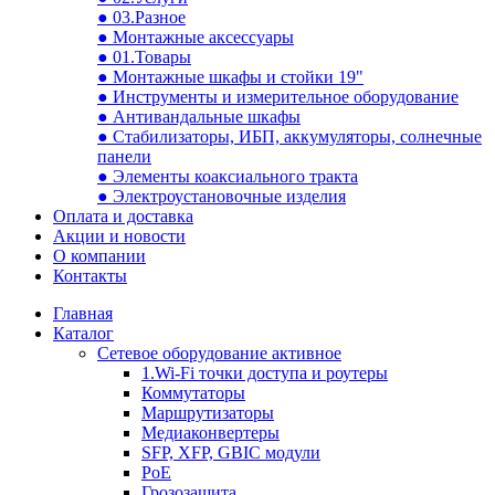
● 03.Разное
● Монтажные аксессуары
● 01.Товары
● Монтажные шкафы и стойки 19"
● Инструменты и измерительное оборудование
● Антивандальные шкафы
● Стабилизаторы, ИБП, аккумуляторы, солнечные
панели
● Элементы коаксиального тракта
● Электроустановочные изделия
Оплата и доставка
Акции и новости
О компании
Контакты
Главная
Каталог
Сетевое оборудование активное
1.Wi-Fi точки доступа и роутеры
Коммутаторы
Маршрутизаторы
Медиаконвертеры
SFP, XFP, GBIC модули
PoE
Грозозащита