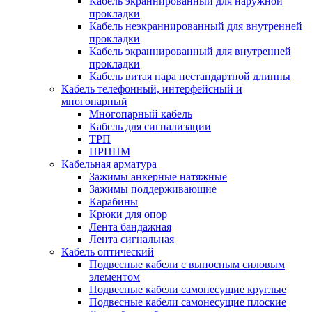
Кабель экраннированный для наружной
прокладки
Кабель неэкраннированный для внутренней
прокладки
Кабель экраннированный для внутренней
прокладки
Кабель витая пара нестандартной длинны
Кабель телефонный, интерфейсный и
многопарный
Многопарный кабель
Кабель для сигнализации
ТРП
ПРППМ
Кабельная арматура
Зажимы анкерные натяжные
Зажимы поддерживающие
Карабины
Крюки для опор
Лента бандажная
Лента сигнальная
Кабель оптический
Подвесные кабели с выносным силовым
элементом
Подвесные кабели самонесущие круглые
Подвесные кабели самонесущие плоские