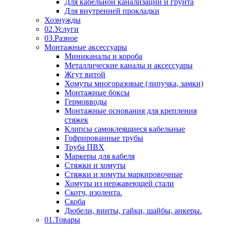
Для кабельной канализации и грунта
Для внутренней прокладки
Хознужды
02.Услуги
03.Разное
Монтажные аксессуары
Миниканалы и короба
Металлические каналы и аксессуары
Жгут витой
Хомуты многоразовые (липучка, замки)
Монтажные боксы
Гермовводы
Монтажные основания для крепления
стяжек
Клипсы самоклеящиеся кабельные
Гофрированные трубы
Труба ПВХ
Маркеры для кабеля
Стяжки и хомуты
Стяжки и хомуты маркировочные
Хомуты из нержавеющей стали
Скотч, изолента.
Скоба
Дюбели, винты, гайки, шайбы, анкеры.
01.Товары