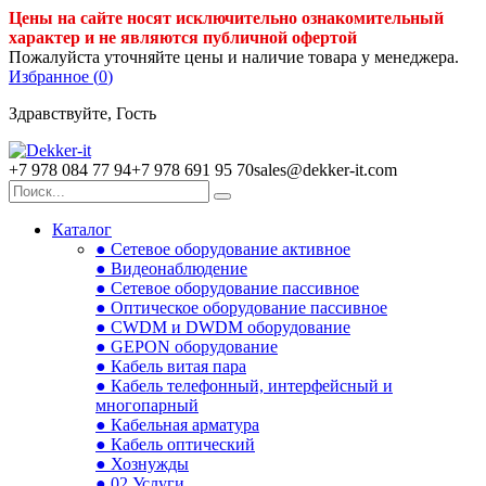
Цены на сайте носят исключительно ознакомительный
характер и не являются публичной офертой
Пожалуйста уточняйте цены и наличие товара у менеджера.
Избранное (
0
)
Здравствуйте, Гость
+7 978 084 77 94
+7 978 691 95 70
sales@dekker-it.com
Каталог
● Сетевое оборудование активное
● Видеонаблюдение
● Сетевое оборудование пассивное
● Оптическое оборудование пассивное
● CWDM и DWDM оборудование
● GEPON оборудование
● Кабель витая пара
● Кабель телефонный, интерфейсный и
многопарный
● Кабельная арматура
● Кабель оптический
● Хознужды
● 02.Услуги