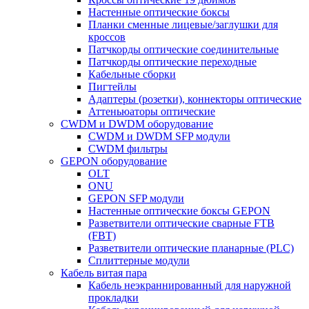
Настенные оптические боксы
Планки сменные лицевые/заглушки для
кроссов
Патчкорды оптические соединительные
Патчкорды оптические переходные
Кабельные сборки
Пигтейлы
Адаптеры (розетки), коннекторы оптические
Аттеньюаторы оптические
CWDM и DWDM оборудование
CWDM и DWDM SFP модули
CWDM фильтры
GEPON оборудование
OLT
ONU
GEPON SFP модули
Настенные оптические боксы GEPON
Разветвители оптические сварные FTB
(FBT)
Разветвители оптические планарные (PLC)
Сплиттерные модули
Кабель витая пара
Кабель неэкраннированный для наружной
прокладки