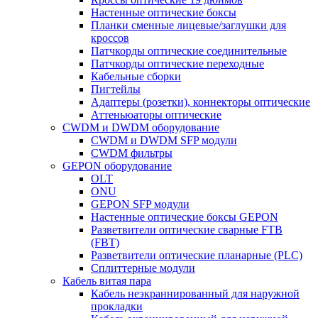
Настенные оптические боксы
Планки сменные лицевые/заглушки для
кроссов
Патчкорды оптические соединительные
Патчкорды оптические переходные
Кабельные сборки
Пигтейлы
Адаптеры (розетки), коннекторы оптические
Аттеньюаторы оптические
CWDM и DWDM оборудование
CWDM и DWDM SFP модули
CWDM фильтры
GEPON оборудование
OLT
ONU
GEPON SFP модули
Настенные оптические боксы GEPON
Разветвители оптические сварные FTB
(FBT)
Разветвители оптические планарные (PLC)
Сплиттерные модули
Кабель витая пара
Кабель неэкраннированный для наружной
прокладки