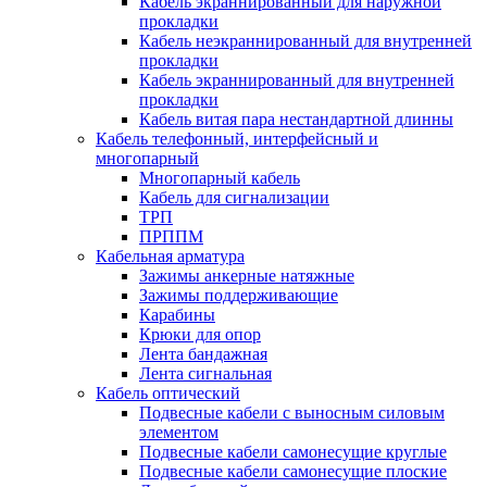
Кабель экраннированный для наружной
прокладки
Кабель неэкраннированный для внутренней
прокладки
Кабель экраннированный для внутренней
прокладки
Кабель витая пара нестандартной длинны
Кабель телефонный, интерфейсный и
многопарный
Многопарный кабель
Кабель для сигнализации
ТРП
ПРППМ
Кабельная арматура
Зажимы анкерные натяжные
Зажимы поддерживающие
Карабины
Крюки для опор
Лента бандажная
Лента сигнальная
Кабель оптический
Подвесные кабели с выносным силовым
элементом
Подвесные кабели самонесущие круглые
Подвесные кабели самонесущие плоские