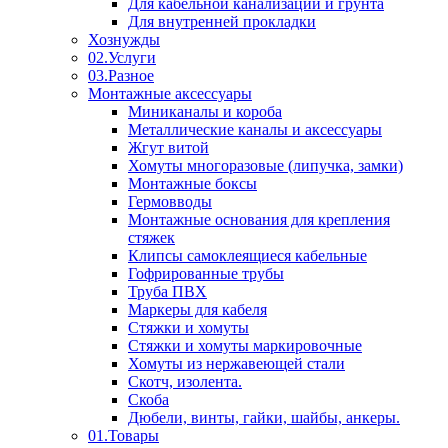
Для кабельной канализации и грунта
Для внутренней прокладки
Хознужды
02.Услуги
03.Разное
Монтажные аксессуары
Миниканалы и короба
Металлические каналы и аксессуары
Жгут витой
Хомуты многоразовые (липучка, замки)
Монтажные боксы
Гермовводы
Монтажные основания для крепления
стяжек
Клипсы самоклеящиеся кабельные
Гофрированные трубы
Труба ПВХ
Маркеры для кабеля
Стяжки и хомуты
Стяжки и хомуты маркировочные
Хомуты из нержавеющей стали
Скотч, изолента.
Скоба
Дюбели, винты, гайки, шайбы, анкеры.
01.Товары