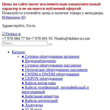
Цены на сайте носят исключительно ознакомительный
характер и не являются публичной офертой
Пожалуйста уточняйте цены и наличие товара у менеджера.
Избранное (
0
)
Здравствуйте, Гость
+7 978 084 77 94
+7 978 691 95 70
sales@dekker-it.com
Каталог
● Сетевое оборудование активное
● Видеонаблюдение
● Сетевое оборудование пассивное
● Оптическое оборудование пассивное
● CWDM и DWDM оборудование
● GEPON оборудование
● Кабель витая пара
● Кабель телефонный, интерфейсный и
многопарный
● Кабельная арматура
● Кабель оптический
● Хознужды
● 02.Услуги