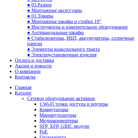
● 03.Разное
● Монтажные аксессуары
● 01.Товары
● Монтажные шкафы и стойки 19"
● Инструменты и измерительное оборудование
● Антивандальные шкафы
● Стабилизаторы, ИБП, аккумуляторы, солнечные
панели
● Элементы коаксиального тракта
● Электроустановочные изделия
Оплата и доставка
Акции и новости
О компании
Контакты
Главная
Каталог
Сетевое оборудование активное
1.Wi-Fi точки доступа и роутеры
Коммутаторы
Маршрутизаторы
Медиаконвертеры
SFP, XFP, GBIC модули
PoE
Грозозащита