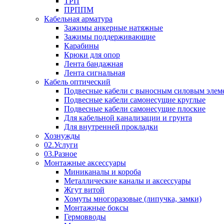
ТРП
ПРППМ
Кабельная арматура
Зажимы анкерные натяжные
Зажимы поддерживающие
Карабины
Крюки для опор
Лента бандажная
Лента сигнальная
Кабель оптический
Подвесные кабели с выносным силовым элем
Подвесные кабели самонесущие круглые
Подвесные кабели самонесущие плоские
Для кабельной канализации и грунта
Для внутренней прокладки
Хознужды
02.Услуги
03.Разное
Монтажные аксессуары
Миниканалы и короба
Металлические каналы и аксессуары
Жгут витой
Хомуты многоразовые (липучка, замки)
Монтажные боксы
Гермовводы