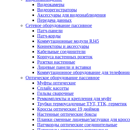
Видеокамеры
Видеорегистраторы
Аксессуары для видеонаблюдения
Передача данных
Сетевое оборудование пассивное
Патч-панели
Патч-корды
Коммутационные модули RJ45
Коннекторы и аксессуары
Кабельные соединители
Корпуса настенных розеток
Розетки настенные
Лицевые панели и вставки
Коммутационное оборудование для телефони
Оптическое оборудование пассивное
Муфты оптические
Сплайс кассеты
Гильзы сварочные
Ремкомплекты и крепления для муфт
Трубки термоусадочные ТУТ, ТТК, герметик
Кроссы оптические 19 дюймов
Настенные оптические боксы
Планки сменные лицевые/заглушки для кросс
Патчкорды оптические соединительные
Патчкорды оптические переходные