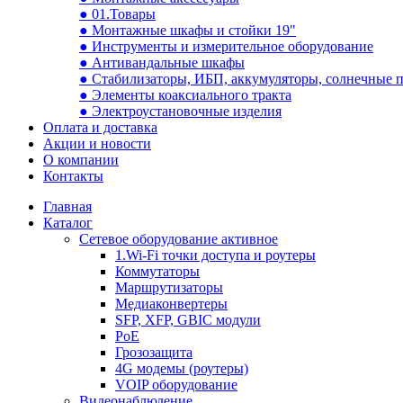
● 01.Товары
● Монтажные шкафы и стойки 19"
● Инструменты и измерительное оборудование
● Антивандальные шкафы
● Стабилизаторы, ИБП, аккумуляторы, солнечные 
● Элементы коаксиального тракта
● Электроустановочные изделия
Оплата и доставка
Акции и новости
О компании
Контакты
Главная
Каталог
Сетевое оборудование активное
1.Wi-Fi точки доступа и роутеры
Коммутаторы
Маршрутизаторы
Медиаконвертеры
SFP, XFP, GBIC модули
PoE
Грозозащита
4G модемы (роутеры)
VOIP оборудование
Видеонаблюдение