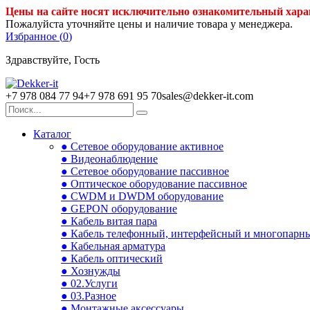
Цены на сайте носят исключительно ознакомительный хара
Пожалуйста уточняйте цены и наличие товара у менеджера.
Избранное (
0
)
Здравствуйте, Гость
+7 978 084 77 94
+7 978 691 95 70
sales@dekker-it.com
Каталог
● Сетевое оборудование активное
● Видеонаблюдение
● Сетевое оборудование пассивное
● Оптическое оборудование пассивное
● CWDM и DWDM оборудование
● GEPON оборудование
● Кабель витая пара
● Кабель телефонный, интерфейсный и многопарн
● Кабельная арматура
● Кабель оптический
● Хознужды
● 02.Услуги
● 03.Разное
● Монтажные аксессуары