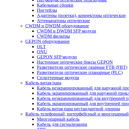
Кабельные сборки
Пигтейлы
Адаптеры (розетки), коннекторы оптические
Аттеньюаторы оптические
CWDM и DWDM оборудование
CWDM и DWDM SFP модули
CWDM фильтры
GEPON оборудование
OLT
ONU
GEPON SFP модули
Настенные оптические боксы GEPON
Разветвители оптические сварные FTB (FBT)
Разветвители оптические планарные (PLC)
Сплиттерные модули
Кабель витая пара
Кабель неэкраннированный для наружной пр
Кабель экраннированный для наружной прок
Кабель неэкраннированный для внутренней 
Кабель экраннированный для внутренней пр
Кабель витая пара нестандартной длинны
Кабель телефонный, интерфейсный и многопарный
Многопарный кабель
Кабель для сигнализации