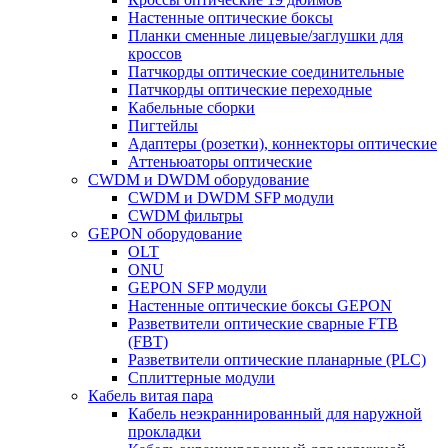
Настенные оптические боксы
Планки сменные лицевые/заглушки для
кроссов
Патчкорды оптические соединительные
Патчкорды оптические переходные
Кабельные сборки
Пигтейлы
Адаптеры (розетки), коннекторы оптические
Аттеньюаторы оптические
CWDM и DWDM оборудование
CWDM и DWDM SFP модули
CWDM фильтры
GEPON оборудование
OLT
ONU
GEPON SFP модули
Настенные оптические боксы GEPON
Разветвители оптические сварные FTB
(FBT)
Разветвители оптические планарные (PLC)
Сплиттерные модули
Кабель витая пара
Кабель неэкраннированный для наружной
прокладки