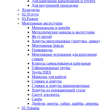
Для кабельной канализации и грунта
Для внутренней прокладки
Хознужды
02.Услуги
03.Разное
Монтажные аксессуары
Миниканалы и короба
Металлические каналы и аксессуары
Жгут витой
Хомуты многоразовые (липучка, замки)
Монтажные боксы
Гермовводы
Монтажные основания для крепления
стяжек
Клипсы самоклеящиеся кабельные
Гофрированные трубы
Труба ПВХ
Маркеры для кабеля
Стяжки и хомуты
Стяжки и хомуты маркировочные
Хомуты из нержавеющей стали
Скотч, изолента.
Скоба
Дюбели, винты, гайки, шайбы, анкеры.
01.Товары