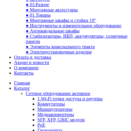
● 03.Разное
● Монтажные аксессуары
● 01.Товары
● Монтажные шкафы и стойки 19"
● Инструменты и измерительное оборудование
● Антивандальные шкафы
● Стабилизаторы, ИБП, аккумуляторы, солнечные
панели
● Элементы коаксиального тракта
● Электроустановочные изделия
Оплата и доставка
Акции и новости
О компании
Контакты
Главная
Каталог
Сетевое оборудование активное
1.Wi-Fi точки доступа и роутеры
Коммутаторы
Маршрутизаторы
Медиаконвертеры
SFP, XFP, GBIC модули
PoE
Грозозащита