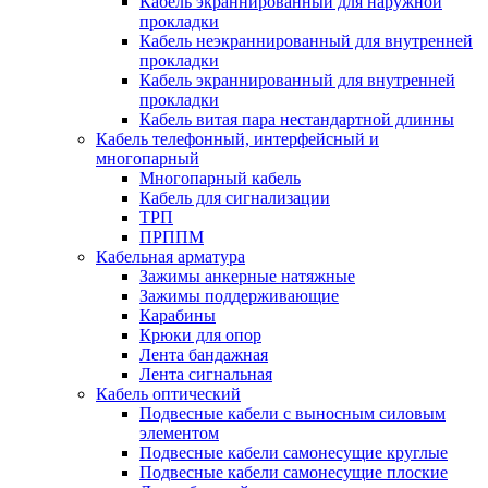
Кабель экраннированный для наружной
прокладки
Кабель неэкраннированный для внутренней
прокладки
Кабель экраннированный для внутренней
прокладки
Кабель витая пара нестандартной длинны
Кабель телефонный, интерфейсный и
многопарный
Многопарный кабель
Кабель для сигнализации
ТРП
ПРППМ
Кабельная арматура
Зажимы анкерные натяжные
Зажимы поддерживающие
Карабины
Крюки для опор
Лента бандажная
Лента сигнальная
Кабель оптический
Подвесные кабели с выносным силовым
элементом
Подвесные кабели самонесущие круглые
Подвесные кабели самонесущие плоские