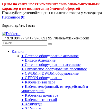
Цены на сайте носят исключительно ознакомительный
характер и не являются публичной офертой
Пожалуйста уточняйте цены и наличие товара у менеджера.
Избранное (
0
)
Здравствуйте, Гость
+7 978 084 77 94
+7 978 691 95 70
sales@dekker-it.com
Каталог
● Сетевое оборудование активное
● Видеонаблюдение
● Сетевое оборудование пассивное
● Оптическое оборудование пассивное
● CWDM и DWDM оборудование
● GEPON оборудование
● Кабель витая пара
● Кабель телефонный, интерфейсный и
многопарный
● Кабельная арматура
● Кабель оптический
● Хознужды
● 02.Услуги