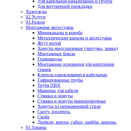
Для кабельной канализации и грунта
Для внутренней прокладки
Хознужды
02.Услуги
03.Разное
Монтажные аксессуары
Миниканалы и короба
Металлические каналы и аксессуары
Жгут витой
Хомуты многоразовые (липучка, замки)
Монтажные боксы
Гермовводы
Монтажные основания для крепления
стяжек
Клипсы самоклеящиеся кабельные
Гофрированные трубы
Труба ПВХ
Маркеры для кабеля
Стяжки и хомуты
Стяжки и хомуты маркировочные
Хомуты из нержавеющей стали
Скотч, изолента.
Скоба
Дюбели, винты, гайки, шайбы, анкеры.
01.Товары