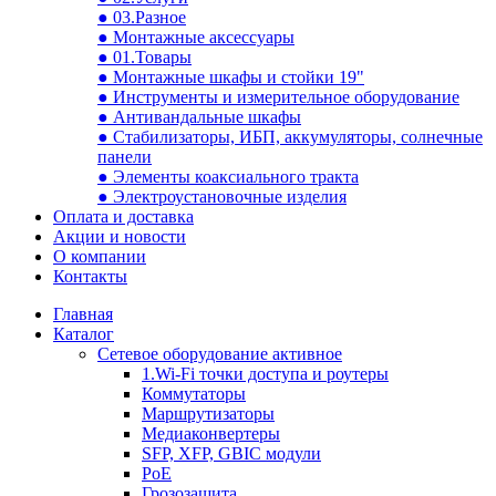
● 03.Разное
● Монтажные аксессуары
● 01.Товары
● Монтажные шкафы и стойки 19"
● Инструменты и измерительное оборудование
● Антивандальные шкафы
● Стабилизаторы, ИБП, аккумуляторы, солнечные
панели
● Элементы коаксиального тракта
● Электроустановочные изделия
Оплата и доставка
Акции и новости
О компании
Контакты
Главная
Каталог
Сетевое оборудование активное
1.Wi-Fi точки доступа и роутеры
Коммутаторы
Маршрутизаторы
Медиаконвертеры
SFP, XFP, GBIC модули
PoE
Грозозащита