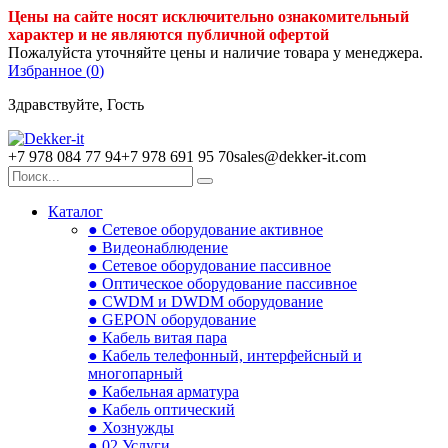
Цены на сайте носят исключительно ознакомительный
характер и не являются публичной офертой
Пожалуйста уточняйте цены и наличие товара у менеджера.
Избранное (
0
)
Здравствуйте, Гость
+7 978 084 77 94
+7 978 691 95 70
sales@dekker-it.com
Каталог
● Сетевое оборудование активное
● Видеонаблюдение
● Сетевое оборудование пассивное
● Оптическое оборудование пассивное
● CWDM и DWDM оборудование
● GEPON оборудование
● Кабель витая пара
● Кабель телефонный, интерфейсный и
многопарный
● Кабельная арматура
● Кабель оптический
● Хознужды
● 02.Услуги