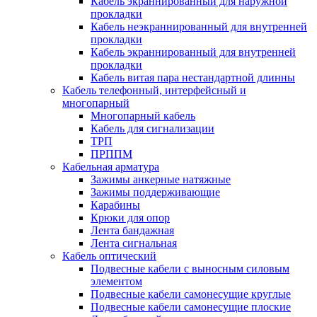
Кабель экраннированный для наружной
прокладки
Кабель неэкраннированный для внутренней
прокладки
Кабель экраннированный для внутренней
прокладки
Кабель витая пара нестандартной длинны
Кабель телефонный, интерфейсный и
многопарный
Многопарный кабель
Кабель для сигнализации
ТРП
ПРППМ
Кабельная арматура
Зажимы анкерные натяжные
Зажимы поддерживающие
Карабины
Крюки для опор
Лента бандажная
Лента сигнальная
Кабель оптический
Подвесные кабели с выносным силовым
элементом
Подвесные кабели самонесущие круглые
Подвесные кабели самонесущие плоские