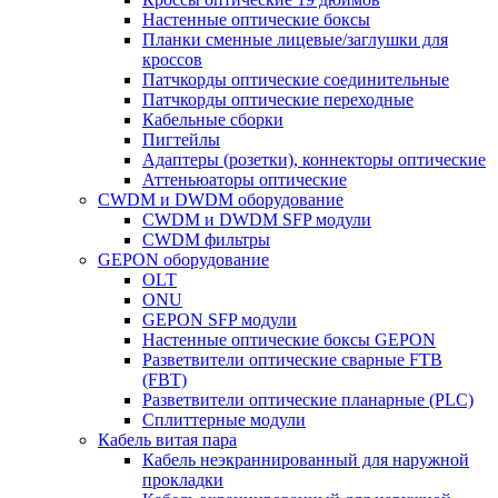
Настенные оптические боксы
Планки сменные лицевые/заглушки для
кроссов
Патчкорды оптические соединительные
Патчкорды оптические переходные
Кабельные сборки
Пигтейлы
Адаптеры (розетки), коннекторы оптические
Аттеньюаторы оптические
CWDM и DWDM оборудование
CWDM и DWDM SFP модули
CWDM фильтры
GEPON оборудование
OLT
ONU
GEPON SFP модули
Настенные оптические боксы GEPON
Разветвители оптические сварные FTB
(FBT)
Разветвители оптические планарные (PLC)
Сплиттерные модули
Кабель витая пара
Кабель неэкраннированный для наружной
прокладки