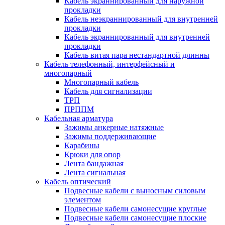
Кабель экраннированный для наружной
прокладки
Кабель неэкраннированный для внутренней
прокладки
Кабель экраннированный для внутренней
прокладки
Кабель витая пара нестандартной длинны
Кабель телефонный, интерфейсный и
многопарный
Многопарный кабель
Кабель для сигнализации
ТРП
ПРППМ
Кабельная арматура
Зажимы анкерные натяжные
Зажимы поддерживающие
Карабины
Крюки для опор
Лента бандажная
Лента сигнальная
Кабель оптический
Подвесные кабели с выносным силовым
элементом
Подвесные кабели самонесущие круглые
Подвесные кабели самонесущие плоские