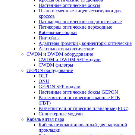
Настенные оптические боксы
Планки сменные лицевые/заглушки для
кроссов
Патчкорды оптические соединительные
Патчкорды оптические переходные
Кабельные сборки
Пигтейлы
Адаптеры (розетки), коннекторы оптические
Аттеньюаторы оптические
CWDM и DWDM оборудование
CWDM и DWDM SFP модули
CWDM фильтры
GEPON оборудование
OLT
ONU
GEPON SFP модули
Настенные оптические боксы GEPON
Разветвители оптические сварные FTB
(FBT)
Разветвители оптические планарные (PLC)
Сплиттерные модули
Кабель витая пара
Кабель неэкраннированный для наружной
прокладки