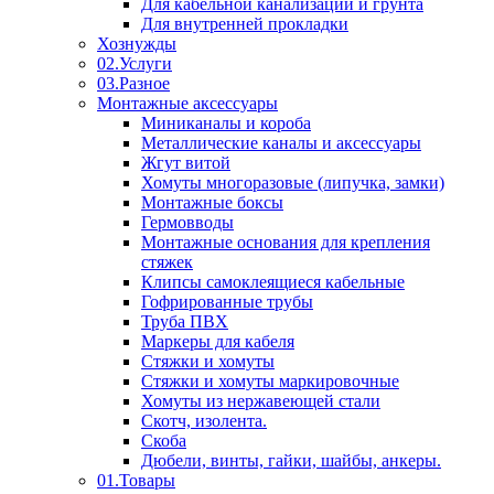
Для кабельной канализации и грунта
Для внутренней прокладки
Хознужды
02.Услуги
03.Разное
Монтажные аксессуары
Миниканалы и короба
Металлические каналы и аксессуары
Жгут витой
Хомуты многоразовые (липучка, замки)
Монтажные боксы
Гермовводы
Монтажные основания для крепления
стяжек
Клипсы самоклеящиеся кабельные
Гофрированные трубы
Труба ПВХ
Маркеры для кабеля
Стяжки и хомуты
Стяжки и хомуты маркировочные
Хомуты из нержавеющей стали
Скотч, изолента.
Скоба
Дюбели, винты, гайки, шайбы, анкеры.
01.Товары