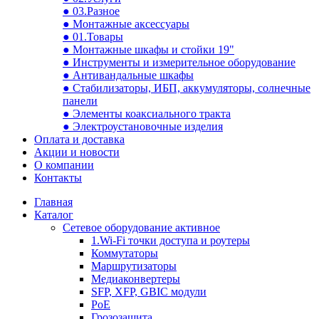
● 03.Разное
● Монтажные аксессуары
● 01.Товары
● Монтажные шкафы и стойки 19"
● Инструменты и измерительное оборудование
● Антивандальные шкафы
● Стабилизаторы, ИБП, аккумуляторы, солнечные
панели
● Элементы коаксиального тракта
● Электроустановочные изделия
Оплата и доставка
Акции и новости
О компании
Контакты
Главная
Каталог
Сетевое оборудование активное
1.Wi-Fi точки доступа и роутеры
Коммутаторы
Маршрутизаторы
Медиаконвертеры
SFP, XFP, GBIC модули
PoE
Грозозащита