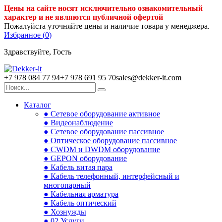
Цены на сайте носят исключительно ознакомительный
характер и не являются публичной офертой
Пожалуйста уточняйте цены и наличие товара у менеджера.
Избранное (
0
)
Здравствуйте, Гость
+7 978 084 77 94
+7 978 691 95 70
sales@dekker-it.com
Каталог
● Сетевое оборудование активное
● Видеонаблюдение
● Сетевое оборудование пассивное
● Оптическое оборудование пассивное
● CWDM и DWDM оборудование
● GEPON оборудование
● Кабель витая пара
● Кабель телефонный, интерфейсный и
многопарный
● Кабельная арматура
● Кабель оптический
● Хознужды
● 02.Услуги