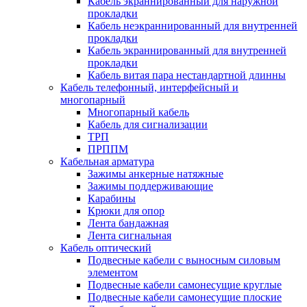
Кабель экраннированный для наружной
прокладки
Кабель неэкраннированный для внутренней
прокладки
Кабель экраннированный для внутренней
прокладки
Кабель витая пара нестандартной длинны
Кабель телефонный, интерфейсный и
многопарный
Многопарный кабель
Кабель для сигнализации
ТРП
ПРППМ
Кабельная арматура
Зажимы анкерные натяжные
Зажимы поддерживающие
Карабины
Крюки для опор
Лента бандажная
Лента сигнальная
Кабель оптический
Подвесные кабели с выносным силовым
элементом
Подвесные кабели самонесущие круглые
Подвесные кабели самонесущие плоские