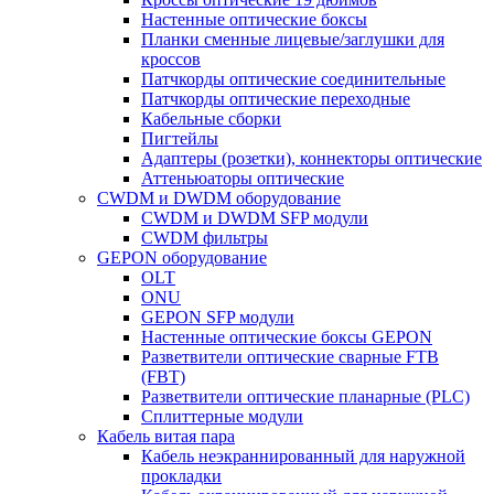
Настенные оптические боксы
Планки сменные лицевые/заглушки для
кроссов
Патчкорды оптические соединительные
Патчкорды оптические переходные
Кабельные сборки
Пигтейлы
Адаптеры (розетки), коннекторы оптические
Аттеньюаторы оптические
CWDM и DWDM оборудование
CWDM и DWDM SFP модули
CWDM фильтры
GEPON оборудование
OLT
ONU
GEPON SFP модули
Настенные оптические боксы GEPON
Разветвители оптические сварные FTB
(FBT)
Разветвители оптические планарные (PLC)
Сплиттерные модули
Кабель витая пара
Кабель неэкраннированный для наружной
прокладки