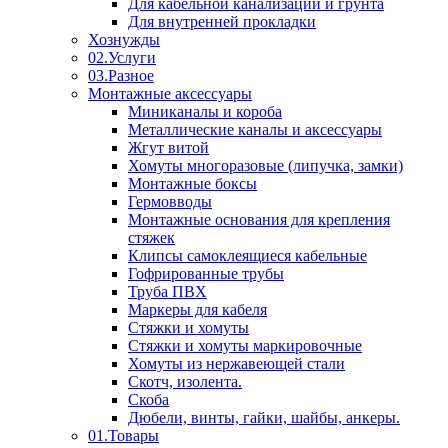
Для кабельной канализации и грунта
Для внутренней прокладки
Хознужды
02.Услуги
03.Разное
Монтажные аксессуары
Миниканалы и короба
Металлические каналы и аксессуары
Жгут витой
Хомуты многоразовые (липучка, замки)
Монтажные боксы
Гермовводы
Монтажные основания для крепления
стяжек
Клипсы самоклеящиеся кабельные
Гофрированные трубы
Труба ПВХ
Маркеры для кабеля
Стяжки и хомуты
Стяжки и хомуты маркировочные
Хомуты из нержавеющей стали
Скотч, изолента.
Скоба
Дюбели, винты, гайки, шайбы, анкеры.
01.Товары