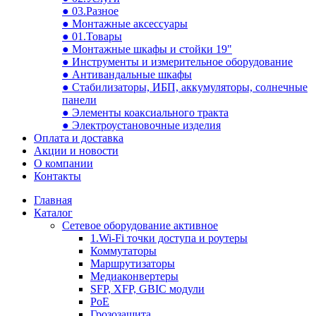
● 03.Разное
● Монтажные аксессуары
● 01.Товары
● Монтажные шкафы и стойки 19"
● Инструменты и измерительное оборудование
● Антивандальные шкафы
● Стабилизаторы, ИБП, аккумуляторы, солнечные
панели
● Элементы коаксиального тракта
● Электроустановочные изделия
Оплата и доставка
Акции и новости
О компании
Контакты
Главная
Каталог
Сетевое оборудование активное
1.Wi-Fi точки доступа и роутеры
Коммутаторы
Маршрутизаторы
Медиаконвертеры
SFP, XFP, GBIC модули
PoE
Грозозащита