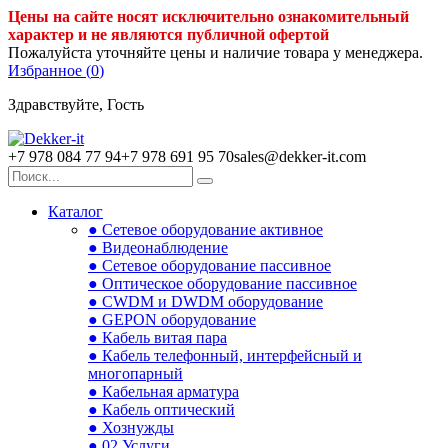
Цены на сайте носят исключительно ознакомительный
характер и не являются публичной офертой
Пожалуйста уточняйте цены и наличие товара у менеджера.
Избранное (
0
)
Здравствуйте, Гость
+7 978 084 77 94
+7 978 691 95 70
sales@dekker-it.com
Каталог
● Сетевое оборудование активное
● Видеонаблюдение
● Сетевое оборудование пассивное
● Оптическое оборудование пассивное
● CWDM и DWDM оборудование
● GEPON оборудование
● Кабель витая пара
● Кабель телефонный, интерфейсный и
многопарный
● Кабельная арматура
● Кабель оптический
● Хознужды
● 02.Услуги