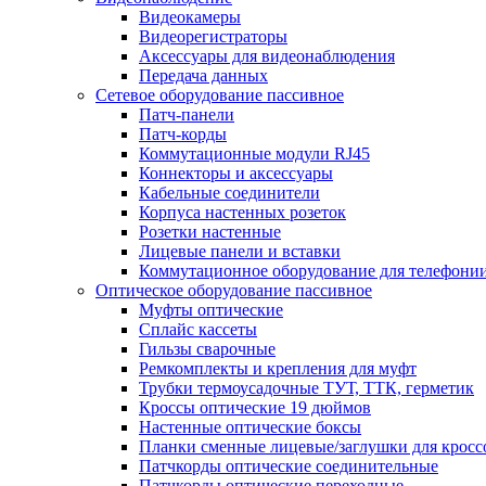
Видеокамеры
Видеорегистраторы
Аксессуары для видеонаблюдения
Передача данных
Сетевое оборудование пассивное
Патч-панели
Патч-корды
Коммутационные модули RJ45
Коннекторы и аксессуары
Кабельные соединители
Корпуса настенных розеток
Розетки настенные
Лицевые панели и вставки
Коммутационное оборудование для телефони
Оптическое оборудование пассивное
Муфты оптические
Сплайс кассеты
Гильзы сварочные
Ремкомплекты и крепления для муфт
Трубки термоусадочные ТУТ, ТТК, герметик
Кроссы оптические 19 дюймов
Настенные оптические боксы
Планки сменные лицевые/заглушки для кросс
Патчкорды оптические соединительные
Патчкорды оптические переходные