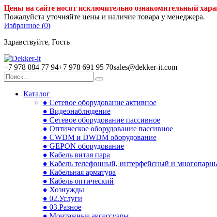
Цены на сайте носят исключительно ознакомительный хара
Пожалуйста уточняйте цены и наличие товара у менеджера.
Избранное (
0
)
Здравствуйте, Гость
+7 978 084 77 94
+7 978 691 95 70
sales@dekker-it.com
Каталог
● Сетевое оборудование активное
● Видеонаблюдение
● Сетевое оборудование пассивное
● Оптическое оборудование пассивное
● CWDM и DWDM оборудование
● GEPON оборудование
● Кабель витая пара
● Кабель телефонный, интерфейсный и многопарн
● Кабельная арматура
● Кабель оптический
● Хознужды
● 02.Услуги
● 03.Разное
● Монтажные аксессуары