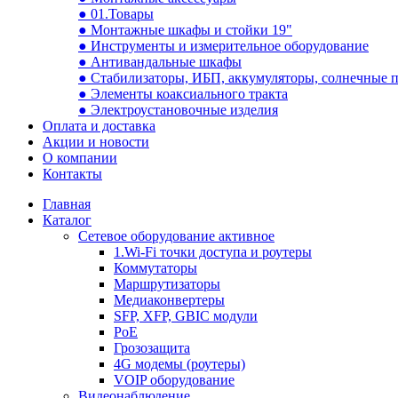
● 01.Товары
● Монтажные шкафы и стойки 19"
● Инструменты и измерительное оборудование
● Антивандальные шкафы
● Стабилизаторы, ИБП, аккумуляторы, солнечные 
● Элементы коаксиального тракта
● Электроустановочные изделия
Оплата и доставка
Акции и новости
О компании
Контакты
Главная
Каталог
Сетевое оборудование активное
1.Wi-Fi точки доступа и роутеры
Коммутаторы
Маршрутизаторы
Медиаконвертеры
SFP, XFP, GBIC модули
PoE
Грозозащита
4G модемы (роутеры)
VOIP оборудование
Видеонаблюдение