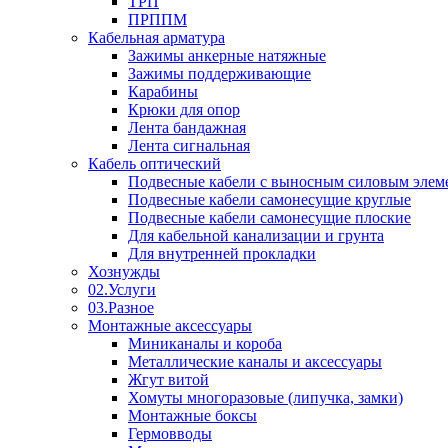
ТРП
ПРППМ
Кабельная арматура
Зажимы анкерные натяжные
Зажимы поддерживающие
Карабины
Крюки для опор
Лента бандажная
Лента сигнальная
Кабель оптический
Подвесные кабели с выносным силовым элем
Подвесные кабели самонесущие круглые
Подвесные кабели самонесущие плоские
Для кабельной канализации и грунта
Для внутренней прокладки
Хознужды
02.Услуги
03.Разное
Монтажные аксессуары
Миниканалы и короба
Металлические каналы и аксессуары
Жгут витой
Хомуты многоразовые (липучка, замки)
Монтажные боксы
Гермовводы