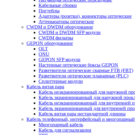
Кабельные сборки
Пигтейлы
Адаптеры (розетки), коннекторы оптические
Аттеньюаторы оптические
CWDM и DWDM оборудование
CWDM и DWDM SFP модули
CWDM фильтры
GEPON оборудование
OLT
ONU
GEPON SFP модули
Настенные оптические боксы GEPON
Разветвители оптические сварные FTB (FBT)
Разветвители оптические планарные (PLC)
Сплиттерные модули
Кабель витая пара
Кабель неэкраннированный для наружной пр
Кабель экраннированный для наружной прок
Кабель неэкраннированный для внутренней 
Кабель экраннированный для внутренней пр
Кабель витая пара нестандартной длинны
Кабель телефонный, интерфейсный и многопарный
Многопарный кабель
Кабель для сигнализации