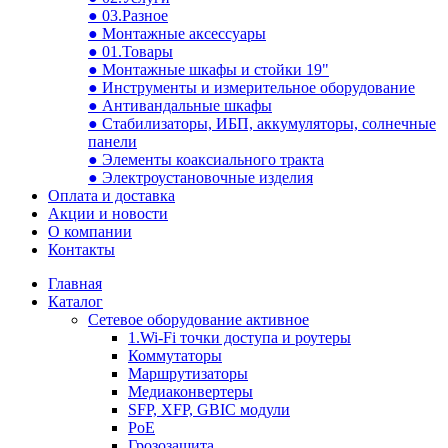
● 03.Разное
● Монтажные аксессуары
● 01.Товары
● Монтажные шкафы и стойки 19"
● Инструменты и измерительное оборудование
● Антивандальные шкафы
● Стабилизаторы, ИБП, аккумуляторы, солнечные
панели
● Элементы коаксиального тракта
● Электроустановочные изделия
Оплата и доставка
Акции и новости
О компании
Контакты
Главная
Каталог
Сетевое оборудование активное
1.Wi-Fi точки доступа и роутеры
Коммутаторы
Маршрутизаторы
Медиаконвертеры
SFP, XFP, GBIC модули
PoE
Грозозащита