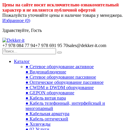
Цены на сайте носят исключительно ознакомительный
характер и не являются публичной офертой
Пожалуйста уточняйте цены и наличие товара у менеджера.
Избранное (
0
)
Здравствуйте, Гость
+7 978 084 77 94
+7 978 691 95 70
sales@dekker-it.com
Каталог
● Сетевое оборудование активное
● Видеонаблюдение
● Сетевое оборудование пассивное
● Оптическое оборудование пассивное
● CWDM и DWDM оборудование
● GEPON оборудование
● Кабель витая пара
● Кабель телефонный, интерфейсный и
многопарный
● Кабельная арматура
● Кабель оптический
● Хознужды
● 02.Услуги