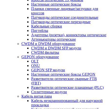
Настенные оптические боксы
Планки сменные лицевые/заглушки для
кроссов
Патчкорды оптические соединительные
Патчкорды оптические переходные
Кабельные сборки
Пигтейлы
Адаптеры (розетки), коннекторы оптические
Аттеньюаторы оптические
CWDM и DWDM оборудование
CWDM и DWDM SFP модули
CWDM фильтры
GEPON оборудование
OLT
ONU
GEPON SFP модули
Настенные оптические боксы GEPON
Разветвители оптические сварные FTB
(FBT)
Разветвители оптические планарные (PLC)
Сплиттерные модули
Кабель витая пара
Кабель неэкраннированный для наружной
прокладки