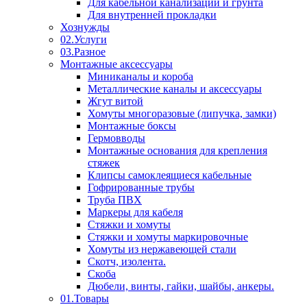
Для кабельной канализации и грунта
Для внутренней прокладки
Хознужды
02.Услуги
03.Разное
Монтажные аксессуары
Миниканалы и короба
Металлические каналы и аксессуары
Жгут витой
Хомуты многоразовые (липучка, замки)
Монтажные боксы
Гермовводы
Монтажные основания для крепления
стяжек
Клипсы самоклеящиеся кабельные
Гофрированные трубы
Труба ПВХ
Маркеры для кабеля
Стяжки и хомуты
Стяжки и хомуты маркировочные
Хомуты из нержавеющей стали
Скотч, изолента.
Скоба
Дюбели, винты, гайки, шайбы, анкеры.
01.Товары