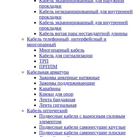
Кабель экраннированный для наружной
прокладки
Кабель неэкраннированный для внутренней
прокладки
Кабель экраннированный для внутренней
прокладки
Кабель витая пара нестандартной длинны
Кабель телефонный, интерфейсный и
многопарный
Многопарный кабель
Кабель для сигнализации
ТРП
ПРППМ
Кабельная арматура
Зажимы анкерные натяжные
Зажимы поддерживающие
Карабины
Крюки для опор
Лента бандажная
Лента сигнальная
Кабель оптический
Подвесные кабели с выносным силовым
элементом
Подвесные кабели самонесущие круглые
Подвесные кабели самонесущие плоские