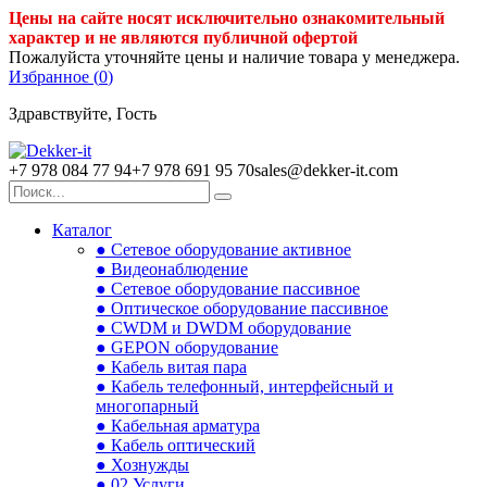
Цены на сайте носят исключительно ознакомительный
характер и не являются публичной офертой
Пожалуйста уточняйте цены и наличие товара у менеджера.
Избранное (
0
)
Здравствуйте, Гость
+7 978 084 77 94
+7 978 691 95 70
sales@dekker-it.com
Каталог
● Сетевое оборудование активное
● Видеонаблюдение
● Сетевое оборудование пассивное
● Оптическое оборудование пассивное
● CWDM и DWDM оборудование
● GEPON оборудование
● Кабель витая пара
● Кабель телефонный, интерфейсный и
многопарный
● Кабельная арматура
● Кабель оптический
● Хознужды
● 02.Услуги