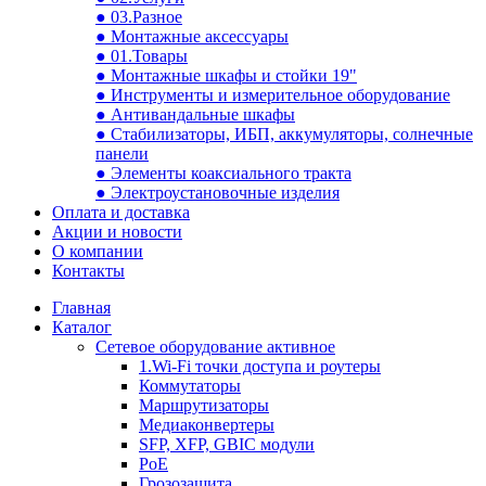
● 03.Разное
● Монтажные аксессуары
● 01.Товары
● Монтажные шкафы и стойки 19"
● Инструменты и измерительное оборудование
● Антивандальные шкафы
● Стабилизаторы, ИБП, аккумуляторы, солнечные
панели
● Элементы коаксиального тракта
● Электроустановочные изделия
Оплата и доставка
Акции и новости
О компании
Контакты
Главная
Каталог
Сетевое оборудование активное
1.Wi-Fi точки доступа и роутеры
Коммутаторы
Маршрутизаторы
Медиаконвертеры
SFP, XFP, GBIC модули
PoE
Грозозащита