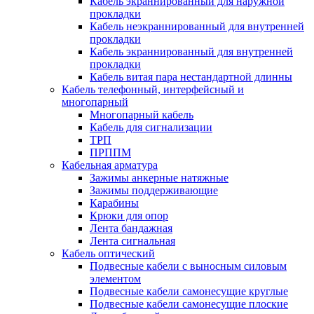
Кабель экраннированный для наружной
прокладки
Кабель неэкраннированный для внутренней
прокладки
Кабель экраннированный для внутренней
прокладки
Кабель витая пара нестандартной длинны
Кабель телефонный, интерфейсный и
многопарный
Многопарный кабель
Кабель для сигнализации
ТРП
ПРППМ
Кабельная арматура
Зажимы анкерные натяжные
Зажимы поддерживающие
Карабины
Крюки для опор
Лента бандажная
Лента сигнальная
Кабель оптический
Подвесные кабели с выносным силовым
элементом
Подвесные кабели самонесущие круглые
Подвесные кабели самонесущие плоские