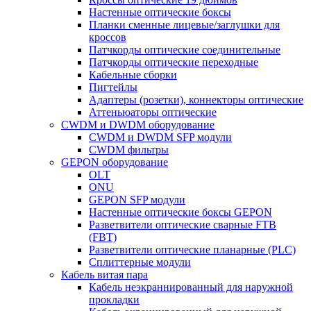
Настенные оптические боксы
Планки сменные лицевые/заглушки для
кроссов
Патчкорды оптические соединительные
Патчкорды оптические переходные
Кабельные сборки
Пигтейлы
Адаптеры (розетки), коннекторы оптические
Аттеньюаторы оптические
CWDM и DWDM оборудование
CWDM и DWDM SFP модули
CWDM фильтры
GEPON оборудование
OLT
ONU
GEPON SFP модули
Настенные оптические боксы GEPON
Разветвители оптические сварные FTB
(FBT)
Разветвители оптические планарные (PLC)
Сплиттерные модули
Кабель витая пара
Кабель неэкраннированный для наружной
прокладки