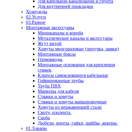
Для кабельной канализации и грунта
Для внутренней прокладки
Хознужды
02.Услуги
03.Разное
Монтажные аксессуары
Миниканалы и короба
Металлические каналы и аксессуары
Жгут витой
Хомуты многоразовые (липучка, замки)
Монтажные боксы
Гермовводы
Монтажные основания для крепления
стяжек
Клипсы самоклеящиеся кабельные
Гофрированные трубы
Труба ПВХ
Маркеры для кабеля
Стяжки и хомуты
Стяжки и хомуты маркировочные
Хомуты из нержавеющей стали
Скотч, изолента.
Скоба
Дюбели, винты, гайки, шайбы, анкеры.
01.Товары