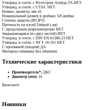
Утвержд. в соотв. с Регистром Ллойда TA НЕТ
Утвержд. в соотв. с UTAC НЕТ
Номин. диаметр, мм 16
Номинальный размер в дюймах 5/8 дюйма
Степень защиты (IP) IP55
Прочность на изгиб Гибкий (-ая)
С продольным разрезом/щелью НЕТ
Закрывающаяся (из двух частей) НЕТ
Утвержд. в соотв. с DIN EN 61386-23 НЕТ
Утвержд. в соотв. с NF F 16-101 НЕТ
С протяжкой (зондом) ДА
Материал обшивки Без обшивки
Технические характеристики
Производитель*:
ДКС
Диаметр (мм):
16
Вконтакте
Новинки