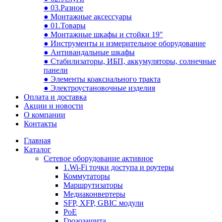
● 03.Разное
● Монтажные аксессуары
● 01.Товары
● Монтажные шкафы и стойки 19"
● Инструменты и измерительное оборудование
● Антивандальные шкафы
● Стабилизаторы, ИБП, аккумуляторы, солнечные
панели
● Элементы коаксиального тракта
● Электроустановочные изделия
Оплата и доставка
Акции и новости
О компании
Контакты
Главная
Каталог
Сетевое оборудование активное
1.Wi-Fi точки доступа и роутеры
Коммутаторы
Маршрутизаторы
Медиаконвертеры
SFP, XFP, GBIC модули
PoE
Грозозащита