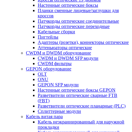
Настенные оптические боксы
Планки сменные лицевые/заглушки для
кроссов
Патчкорды оптические соединительные
Патчкорды оптические переходные
Кабельные сборки
Пигтейлы
Адаптеры (розетки), коннекторы оптические
Аттеньюаторы оптические
CWDM и DWDM оборудование
CWDM и DWDM SFP модули
CWDM фильтры
GEPON оборудование
OLT
ONU
GEPON SFP модули
Настенные оптические боксы GEPON
Разветвители оптические сварные FTB
(FBT)
Разветвители оптические планарные (PLC)
Сплиттерные модули
Кабель витая пара
Кабель неэкраннированный для наружной
прокладки