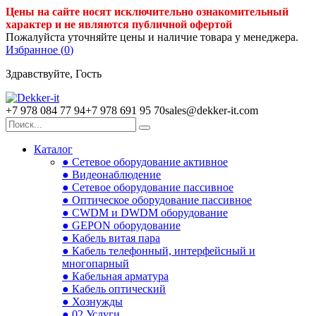
Цены на сайте носят исключительно ознакомительный
характер и не являются публичной офертой
Пожалуйста уточняйте цены и наличие товара у менеджера.
Избранное (
0
)
Здравствуйте, Гость
+7 978 084 77 94
+7 978 691 95 70
sales@dekker-it.com
Каталог
● Сетевое оборудование активное
● Видеонаблюдение
● Сетевое оборудование пассивное
● Оптическое оборудование пассивное
● CWDM и DWDM оборудование
● GEPON оборудование
● Кабель витая пара
● Кабель телефонный, интерфейсный и
многопарный
● Кабельная арматура
● Кабель оптический
● Хознужды
● 02.Услуги