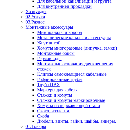
Для кабельной канализации и грунта
Для внутренней прокладки
Хознужды
02.Услуги
03.Разное
Монтажные аксессуары
Миниканалы и короба
Металлические каналы и аксессуары
Жгут витой
Хомуты многоразовые (липучка, замки)
Монтажные боксы
Гермовводы
Монтажные основания для крепления
стяжек
Клипсы самоклеящиеся кабельные
Гофрированные трубы
Труба ПВХ
Маркеры для кабеля
Стяжки и хомуты
Стяжки и хомуты маркировочные
Хомуты из нержавеющей стали
Скотч, изолента.
Скоба
Дюбели, винты, гайки, шайбы, анкеры.
01.Товары