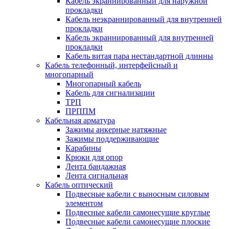
Кабель экраннированный для наружной
прокладки
Кабель неэкраннированный для внутренней
прокладки
Кабель экраннированный для внутренней
прокладки
Кабель витая пара нестандартной длинны
Кабель телефонный, интерфейсный и
многопарный
Многопарный кабель
Кабель для сигнализации
ТРП
ПРППМ
Кабельная арматура
Зажимы анкерные натяжные
Зажимы поддерживающие
Карабины
Крюки для опор
Лента бандажная
Лента сигнальная
Кабель оптический
Подвесные кабели с выносным силовым
элементом
Подвесные кабели самонесущие круглые
Подвесные кабели самонесущие плоские