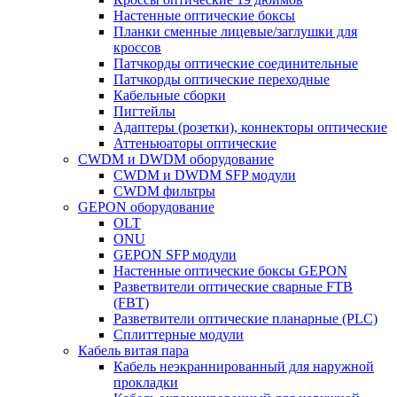
Настенные оптические боксы
Планки сменные лицевые/заглушки для
кроссов
Патчкорды оптические соединительные
Патчкорды оптические переходные
Кабельные сборки
Пигтейлы
Адаптеры (розетки), коннекторы оптические
Аттеньюаторы оптические
CWDM и DWDM оборудование
CWDM и DWDM SFP модули
CWDM фильтры
GEPON оборудование
OLT
ONU
GEPON SFP модули
Настенные оптические боксы GEPON
Разветвители оптические сварные FTB
(FBT)
Разветвители оптические планарные (PLC)
Сплиттерные модули
Кабель витая пара
Кабель неэкраннированный для наружной
прокладки