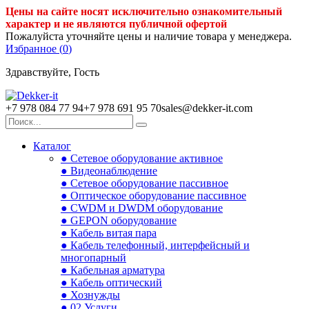
Цены на сайте носят исключительно ознакомительный
характер и не являются публичной офертой
Пожалуйста уточняйте цены и наличие товара у менеджера.
Избранное (
0
)
Здравствуйте, Гость
+7 978 084 77 94
+7 978 691 95 70
sales@dekker-it.com
Каталог
● Сетевое оборудование активное
● Видеонаблюдение
● Сетевое оборудование пассивное
● Оптическое оборудование пассивное
● CWDM и DWDM оборудование
● GEPON оборудование
● Кабель витая пара
● Кабель телефонный, интерфейсный и
многопарный
● Кабельная арматура
● Кабель оптический
● Хознужды
● 02.Услуги