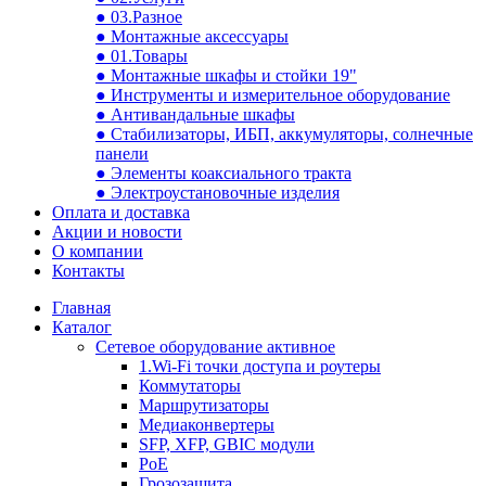
● 03.Разное
● Монтажные аксессуары
● 01.Товары
● Монтажные шкафы и стойки 19"
● Инструменты и измерительное оборудование
● Антивандальные шкафы
● Стабилизаторы, ИБП, аккумуляторы, солнечные
панели
● Элементы коаксиального тракта
● Электроустановочные изделия
Оплата и доставка
Акции и новости
О компании
Контакты
Главная
Каталог
Сетевое оборудование активное
1.Wi-Fi точки доступа и роутеры
Коммутаторы
Маршрутизаторы
Медиаконвертеры
SFP, XFP, GBIC модули
PoE
Грозозащита