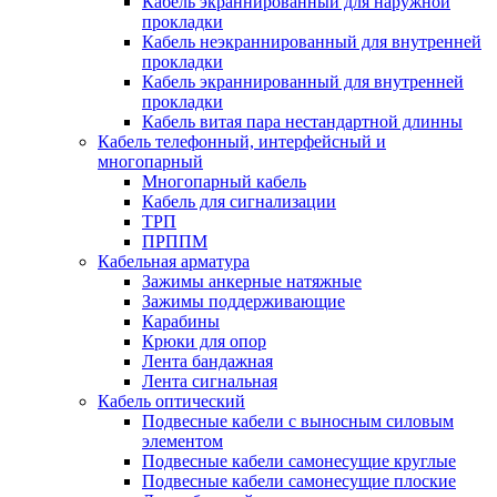
Кабель экраннированный для наружной
прокладки
Кабель неэкраннированный для внутренней
прокладки
Кабель экраннированный для внутренней
прокладки
Кабель витая пара нестандартной длинны
Кабель телефонный, интерфейсный и
многопарный
Многопарный кабель
Кабель для сигнализации
ТРП
ПРППМ
Кабельная арматура
Зажимы анкерные натяжные
Зажимы поддерживающие
Карабины
Крюки для опор
Лента бандажная
Лента сигнальная
Кабель оптический
Подвесные кабели с выносным силовым
элементом
Подвесные кабели самонесущие круглые
Подвесные кабели самонесущие плоские