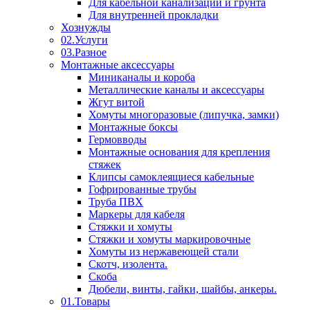
Для кабельной канализации и грунта
Для внутренней прокладки
Хознужды
02.Услуги
03.Разное
Монтажные аксессуары
Миниканалы и короба
Металлические каналы и аксессуары
Жгут витой
Хомуты многоразовые (липучка, замки)
Монтажные боксы
Гермовводы
Монтажные основания для крепления
стяжек
Клипсы самоклеящиеся кабельные
Гофрированные трубы
Труба ПВХ
Маркеры для кабеля
Стяжки и хомуты
Стяжки и хомуты маркировочные
Хомуты из нержавеющей стали
Скотч, изолента.
Скоба
Дюбели, винты, гайки, шайбы, анкеры.
01.Товары